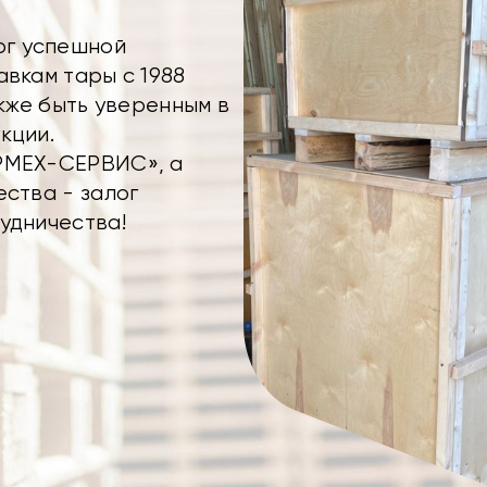
г успешной
авкам тары с 1988
акже быть уверенным в
кции.
РМЕХ-СЕРВИС», а
ества - залог
удничества!